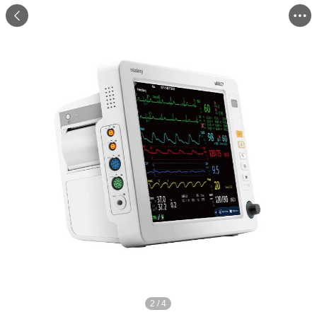
2
/
4