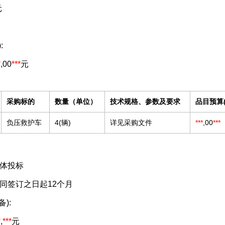
元
:
*
,00
***
元
采购标的
数量（单位）
技术规格、参数及要求
品目预算(
负压救护车
4(辆)
详见采购文件
***
,00
***
体投标
同签订之日起12个月
):
*
,
***
元