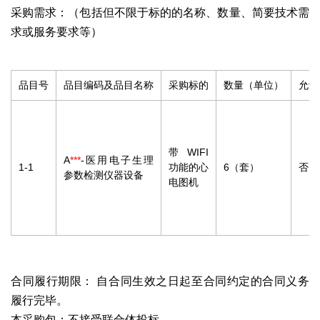
采购需求：（包括但不限于标的的名称、数量、简要技术需
求或服务要求等）
品目号
品目编码及品目名称
采购标的
数量（单位）
允许
带WIFI
A
***
-医用电子生理
1-1
功能的心
6（套）
否
参数检测仪器设备
电图机
合同履行期限： 自合同生效之日起至合同约定的合同义务
履行完毕。
本采购包：不接受联合体投标