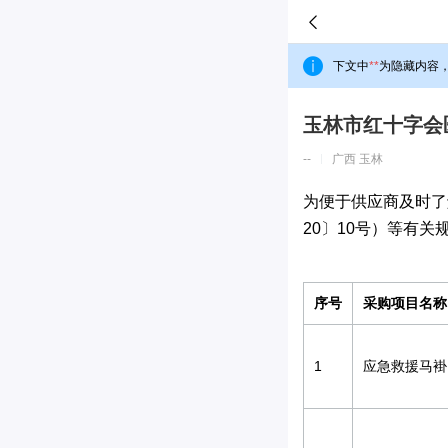
下文中
**
为隐藏内容
玉林市红十字会医
--
广西 玉林
为便于供应商及时了
20〕10号）等有关
序号
采购项目名称
1
应急救援马褂