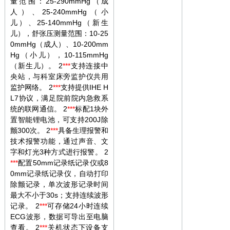
量范围：25-290mmHg（成
人）、25-240mmHg（小
儿）、25-140mmHg（新生
儿），舒张压测量范围：10-25
0mmHg（成人）、10-200mm
Hg（小儿），10-115mmHg
（新生儿）。 2
***
支持连接中
央站，与科室床旁监护仪共用
监护网络。 2
***
支持提供IHE H
L7协议，满足院前院内急救系
统的联网通信。 2
***
标配1块外
置智能锂电池，可支持200J除
颤300次。 2
***
具备生理报警和
技术报警功能，通过声音、文
字和灯光3种方式进行报警。 2
***
配置50mm记录纸记录仪或8
0mm记录纸记录仪，自动打印
除颤记录，单次波形记录时间
最大不小于30s；支持连续波形
记录。 2
***
可存储24小时连续
ECG波形，数据可导出至电脑
查看。 2
***
关机状态下设备支