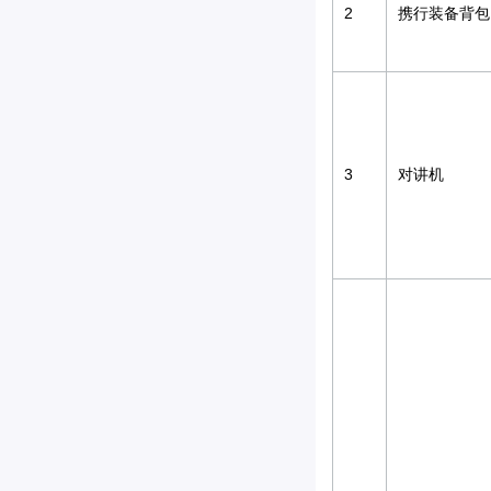
2
携行装备背包
3
对讲机