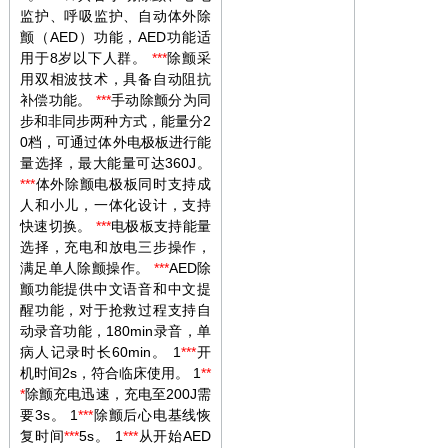
监护、呼吸监护、自动体外除
颤（AED）功能，AED功能适
用于8岁以下人群。
***
除颤采
用双相波技术，具备自动阻抗
补偿功能。
***
手动除颤分为同
步和非同步两种方式，能量分2
0档，可通过体外电极板进行能
量选择，最大能量可达360J。
***
体外除颤电极板同时支持成
人和小儿，一体化设计，支持
快速切换。
***
电极板支持能量
选择，充电和放电三步操作，
满足单人除颤操作。
***
AED除
颤功能提供中文语音和中文提
醒功能，对于抢救过程支持自
动录音功能，180min录音，单
病人记录时长60min。 1
***
开
机时间2s，符合临床使用。 1
**
*
除颤充电迅速，充电至200J需
要3s。 1
***
除颤后心电基线恢
复时间
***
5s。 1
***
从开始AED