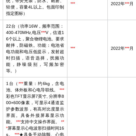
统，带荧光条，防水、耐磨、
***
2022年
***
月
轻便，容量4L以上。包面印制
指定图标）
22台（功率16W，频率范围：
400-470MHz,电压
***
V，信道1
6个以上，聚合物锂电池。要求
耐摔，防磁铁。功能：电池省
***
2022年
***
月
电功能和电压低提示，发射超
时扫描，语音选择，扰频功
能，静噪级别，写频加密
等。）
1台（
***
重量：约6kg，含电
池、体外板和心电导联线。
***
彩色TFT显示屏7英寸, 分辨率8
00×600像素，可显示4通道监
护参数波形，有高对比度显示
界面。具备外接屏幕显示功
能。
***
支持中文操作界面。
**
*
屏幕显示心电波形扫描时间16
s。
***
★具备手动除颤、心电