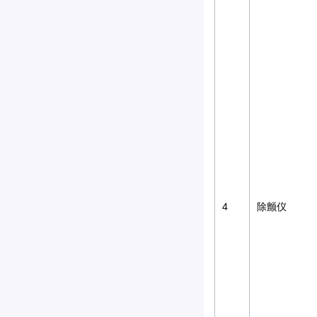
4
除颤仪