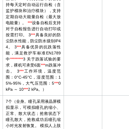
持每天定时自动运行自检（含
监护模块和治疗模块），支持
定期自动大能量自检（最大放
电能量）。
***
设备自检后支持
对于自检报告进行自动打印或
按需打印。 3
***
具备良好的防
尘防水性能，防尘防水级别IP4
4。 3
***
具备优异的抗跌落性
能，满足救护车标准EN1789
中
***
***
***
3 关于跌落试验的要
求，裸机可承受6面
***
m跌落冲
击。 3
***
工作环境，温度范
围：0°C-45°C，湿度范围：1
5%-95%，大气压范围：5
***
0
kPa ～ 10
***
2 kPa。）
7个（全身。瞳孔采用液晶屏模
拟显示，可模拟瞳孔的缩小、
正常、散大状态；抢救状态下
瞳孔散大，抢救成功后瞳孔缩
小对光发射恢复。 模拟人上肢