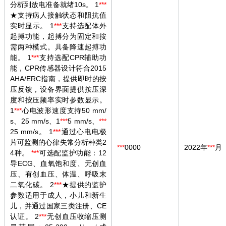
分析到放电准备就绪10s。 1
***
★支持病人接触状态和阻抗值
实时显示。 1
***
支持选配体外
起搏功能，起搏分为固定和按
需两种模式。具备降速起搏功
能。 1
***
支持选配CPR辅助功
能，CPR传感器设计符合2015
AHA/ERC指南，提供即时的按
压反馈，设备界面提供按压深
度和按压频率实时参数显示。
1
***
心电波形速度支持50 mm/
s、25 mm/s、1
***
5 mm/s、
***
25 mm/s。 1
***
通过心电电极
片可监测的心律失常分析种类2
***
0000
2022年
***
月
4种。
***
可选配监护功能：12
导ECG、血氧饱和度、无创血
压、有创血压、体温、呼吸末
二氧化碳。 2
***
★提供的监护
参数适用于成人，小儿和新生
儿，并通过国家三类注册、CE
认证。 2
***
无创血压收缩压测