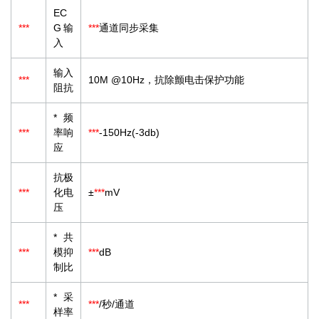
EC
***
G输
***
通道同步采集
入
输入
***
10M @10Hz，抗除颤电击保护功能
阻抗
*频
***
率响
***
-150Hz(-3db)
应
抗极
***
化电
±
***
mV
压
*共
***
模抑
***
dB
制比
*采
***
***
/秒/通道
样率