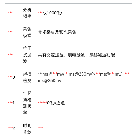
分析
***
***
或1000/秒
频率
采集
***
常规采集及预先采集
模式
抗干
***
扰滤
具有交流滤波、肌电滤波、漂移滤波功能
波
起搏
***ms@
***
mv/
***
ms@250mv'>
***
ms@
***
mv/
***
***
0
检测
ms@250mv
*起
搏检
***
1
***
***
0/秒/通道
测频
率
时间
***
2
***
常数