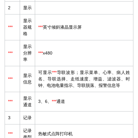
2
显示
显示
***
器规
***
英寸倾斜液晶显示屏
格
显示
***
分辨
***
x480
率
可显示
***
导联波形；显示菜单、心率、病人姓
显示
***
名、导联选择、走纸速度、增益、滤波器、时
信息
钟、电池电量指示、导联脱落、报警信息等
显示
***
3、6、
***
通道
通道
3
记录
记录
***
热敏式点阵打印机
类型