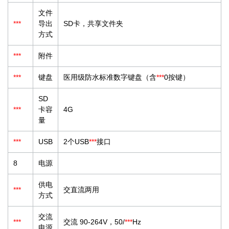
文件
***
导出
SD卡，共享文件夹
方式
***
附件
***
键盘
医用级防水标准数字键盘（含
***
0按键）
SD
***
卡容
4G
量
***
USB
2个USB
***
接口
8
电源
供电
***
交直流两用
方式
交流
***
交流 90-264V，50/
***
Hz
电源