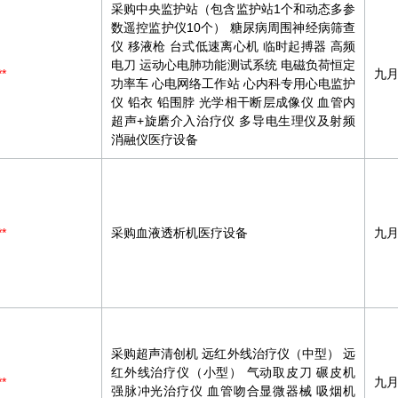
采购中央监护站（包含监护站1个和动态多参
数遥控监护仪10个） 糖尿病周围神经病筛查
仪 移液枪 台式低速离心机 临时起搏器 高频
电刀 运动心电肺功能测试系统 电磁负荷恒定
**
九
功率车 心电网络工作站 心内科专用心电监护
仪 铅衣 铅围脖 光学相干断层成像仪 血管内
超声+旋磨介入治疗仪 多导电生理仪及射频
消融仪医疗设备
**
采购血液透析机医疗设备
九
采购超声清创机 远红外线治疗仪（中型） 远
红外线治疗仪（小型） 气动取皮刀 碾皮机
**
九
强脉冲光治疗仪 血管吻合显微器械 吸烟机