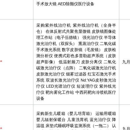
手术放大镜 AED除颤仪医疗设备
采购紫外线治疗机 紫外线治疗机（全身半
仓） 在体反射式共聚焦显微镜 皮肤镜图像处
理工作站（电子伍德镜） 强光治疗仪 半导体
激光治疗机（双探头） 熏蒸治疗仪 二氧化碳
手术激光系统 数字皮肤镜（毛发镜） 皮肤检
测分析仪 便携式彩色多普勒超声系统（皮肤
**
超声影像） 低温射频刀 皮肤分离仪 二氧化
九
碳激光治疗仪（点阵） 二氧化碳激光治疗机
皮肤激光治疗仪 烟雾过滤器 红宝石激光手术
系统 双波长激光治疗仪 Nd:YAG皮秒激光治
疗仪 LED光谱治疗仪 短波理疗仪 紫外线光
疗仪 靶向雾化工作站 中西药靶向冷喷机医疗
设备
采购新生儿暖箱（婴儿培育箱） 运输用暖箱
婴儿辐射保暖台 儿童洗胃机 蓝光治疗仪 降
温毯 床垫式睡眠呼吸监测系统（一拖二） 认
**
九