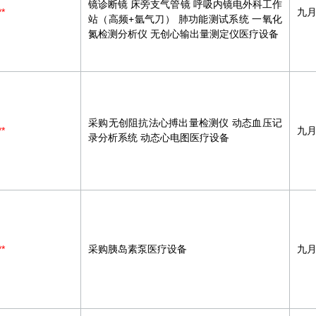
镜诊断镜 床旁支气管镜 呼吸内镜电外科工作
**
九
站（高频+氩气刀） 肺功能测试系统 一氧化
氮检测分析仪 无创心输出量测定仪医疗设备
采购无创阻抗法心搏出量检测仪 动态血压记
**
九
录分析系统 动态心电图医疗设备
**
采购胰岛素泵医疗设备
九