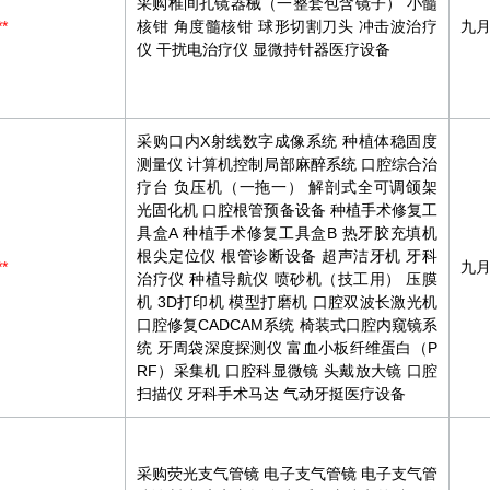
采购椎间孔镜器械（一整套包含镜子） 小髓
**
核钳 角度髓核钳 球形切割刀头 冲击波治疗
九
仪 干扰电治疗仪 显微持针器医疗设备
采购口内X射线数字成像系统 种植体稳固度
测量仪 计算机控制局部麻醉系统 口腔综合治
疗台 负压机（一拖一） 解剖式全可调颌架
光固化机 口腔根管预备设备 种植手术修复工
具盒A 种植手术修复工具盒B 热牙胶充填机
根尖定位仪 根管诊断设备 超声洁牙机 牙科
**
九
治疗仪 种植导航仪 喷砂机（技工用） 压膜
机 3D打印机 模型打磨机 口腔双波长激光机
口腔修复CADCAM系统 椅装式口腔内窥镜系
统 牙周袋深度探测仪 富血小板纤维蛋白（P
RF）采集机 口腔科显微镜 头戴放大镜 口腔
扫描仪 牙科手术马达 气动牙挺医疗设备
采购荧光支气管镜 电子支气管镜 电子支气管