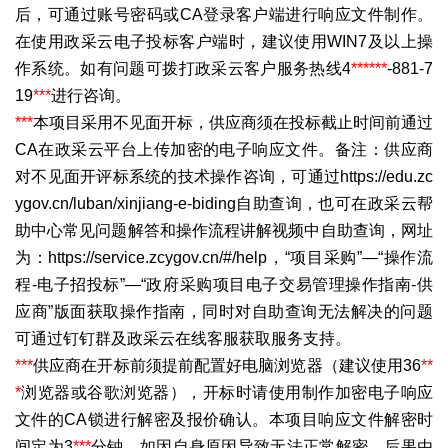
后，可通过账号密码或CA登录客户端进行响应文件制作。
在使用政采云电子投标客户端时，建议使用WIN7及以上操
作系统。如有问题可拨打政采云客户服务热线4
***
***
-881-7
19
***
进行咨询。
***
本项目采用不见面开标，供应商须在投标截止时间前通过
CA在政采云平台上传加密的电子响应文件。备注：供应商
对不见面开评标系统的技术操作咨询，可通过https://edu.zc
ygov.cn/luban/xinjiang-e-biding自助查询，也可在政采云帮
助中心常见问题解答和操作流程讲解视频中自助查询，网址
为：https://service.zcygov.cn/#/help，“项目采购”—“操作流
程-电子招投标”—“政府采购项目电子交易管理操作指南-供
应商”版面获取操作指南，同时对自助查询无法解决的问题
可通过钉钉群及政采云在线客服获取服务支持。
***
供应商在开标前须提前配置好电脑浏览器（建议使用36
**
*
浏览器或谷歌浏览器），开标时请使用制作加密电子响应
文件的CA锁进行解密及报价确认。本项目响应文件解密时
间定为3
***
分钟，如因自身原因导致无法正常解密，后果由