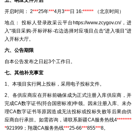
五、响应文件开启
开启时间：
2
***
25年
***
4月3
***
日 16:
***
***
（北京时间）
地点：
投标人登录政采云平台https://www.zcygov.cn/，进
入“项目采购-开标评标-右边选择对应项目点击“进入项目”进
入开标大厅。
六、公告期限
自本公告发布之日起3个工作日。
七、其他补充事宜
1、本项目实行网上投标，采用电子投标文件。
2、各供应商应在开标前确保成为正式注册入库供应商，并
完成CA数字证书(符合国密标准)申领。因未注册入库、未办
理CA数字证书等原因造成无法投标或投标失败等后果由供
应商自行承担。如需咨询，请联系新疆CA服务热线4
***
***
**
*
921999；翔晟CA服务热线
***
25-66
***
855
***
8。