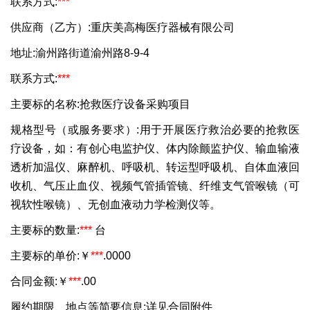
联系方式:
***
供应商（乙方）:重庆美高梅医疗器械有限公司
地址:渝州路街道渝州路8-9-4
联系方式:
***
主要标的名称:抢救医疗设备采购项目
规格型号（或服务要求）:用于开展医疗救治必要的抢救医
疗设备，如：有创心电监护仪、体内除颤监护仪、输血输液
透析加温仪、麻醉机、呼吸机、转运型呼吸机、自体血液回
收机、气压止血仪、视频气管插管镜、纤维支气管喉镜（可
视软性喉镜）、无创血液动力学检测仪等。
主要标的数量:
***
台
主要标的单价:￥
***
.0000
合同金额:￥
***
.00
履约期限、地点等简要信息:详见合同附件