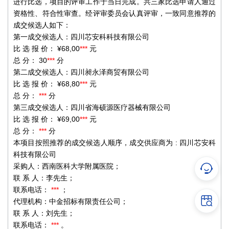
进行比选，项目的评审工作于当日完成。共三家比选申请人通过
资格性、符合性审查。经评审委员会认真评审，一致同意推荐的
成交候选人如下：
第一成交候选人：四川芯安科科技有限公司
比
选
报
价：
¥68,00
***
元
总
分：
30
***
分
第二成交候选人：四川昶永泽商贸有限公司
比
选
报
价：
¥68,80
***
元
总
分：
***
分
第三成交候选人：四川省海硕源医疗器械有限公司
比
选
报
价：
¥69,00
***
元
总
分：
***
分
本项目按照推荐的成交候选人顺序，成交供应商为
:
四川芯安科
科技有限公司
采购人：西南医科大学附属医院；
联
系
人：李先生；
联系电话：
***
；
代理机构：中金招标有限责任公司；
联
系
人：刘先生；
联系电话：
***
。